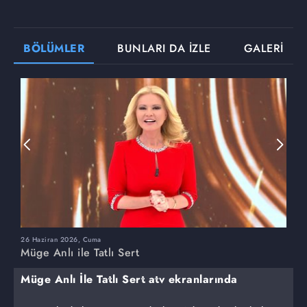
BÖLÜMLER
BUNLARI DA İZLE
GALERİ
26 Haziran 2026, Cuma
2
Müge Anlı ile Tatlı Sert
M
Müge Anlı İle Tatlı Sert atv ekranlarında