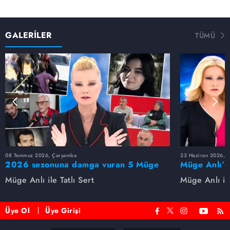
İbrahim Kayaslan'ın ölümünde cinayet şüphesi. Eşi,
kayınvalidesi, kayınpederi ve İzzet Sözer gözaltında...
GALERİLER
TÜMÜ
08 Temmuz 2026, Çarşamba
23 Haziran 2026, S
2026 sezonuna damga vuran 5 Müge
Müge Anlı’d
Anlı dosyası...
dosyaları ve
Müge Anlı ile Tatlı Sert
Müge Anlı ile
etti!
Üye Ol
Üye Girişi