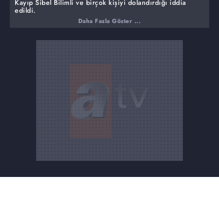
Kayıp Sibel Bilimli ve birçok kişiyi dolandırdığı iddia
edildi.
Daha Fazla Göster ...
Gökhan Ağbaba 5 Ocak'tan bu yana haber alınamayan
Sibel Bilimli'yi dolandırdığı ve tehdit ettiğine yönelik
iddialara yanıt vermek üzere stüdyoya gelmişti. Yayının
ardından anne Gülseren Bilimli ve aynı isme paralarını
kaptırdığını ifade eden izleyiciler Gökhan Ağbaba'dan
şikayetçi oldu. Gökhan Ağbaba bulunduğu adresten
gözaltına alındı.
Derviş Barut'un kaybında ev arkadaşına yönelik
şüpheler...
32 yaşındaki Derviş Barut, 23 Aralık gecesi Antalya
Lara'dan kayıplara karıştı. Kardeşinin kaybını şüpheli
bulan abla Arife Belyurt stüdyoya geldi. İddiaların
odağındaki isim ise Derviş Barut'un arkadaşı Bilal Şevik
idi.
Ferdi Özdemir cinayetindeki şüphe noktaları.
Ferdi Özdemir'in eşi Ümran Özdemir'in eşiyle ilgili gelen
iddialardan biri de Ümran'ın sanal oyun oynadığı sırada
tanıştığı arkadaşından geldi. Ümran'ın kocasından
boşandığını bildiğini ve kendisine 'kocam trafik
kazasında öldü' dediğini anlattı.