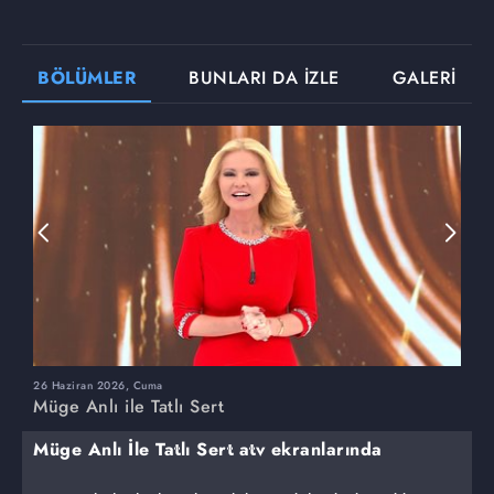
BÖLÜMLER
BUNLARI DA İZLE
GALERİ
26 Haziran 2026, Cuma
2
Müge Anlı ile Tatlı Sert
M
Müge Anlı İle Tatlı Sert atv ekranlarında