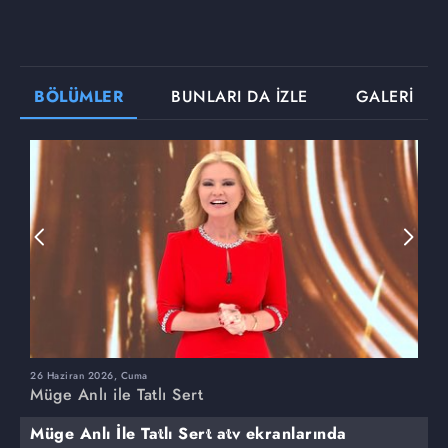
BÖLÜMLER
BUNLARI DA İZLE
GALERİ
26 Haziran 2026, Cuma
2
Müge Anlı ile Tatlı Sert
M
Müge Anlı İle Tatlı Sert atv ekranlarında