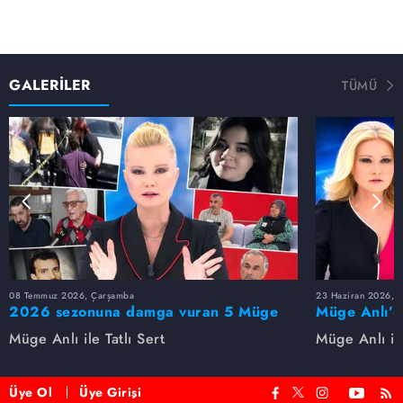
GALERİLER
TÜMÜ
08 Temmuz 2026, Çarşamba
23 Haziran 2026, S
2026 sezonuna damga vuran 5 Müge
Müge Anlı’d
Anlı dosyası...
dosyaları ve
Müge Anlı ile Tatlı Sert
Müge Anlı ile
etti!
Üye Ol
Üye Girişi