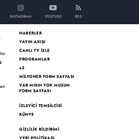
INSTAGRAM
YOUTUBE
RSS
HABERLER
I
YAYIN AKIŞI
CANLI TV İZLE
dro
PROGRAMLAR
k
a2
MİLYONER FORM SAYFASI
o
VAR MISIN YOK MUSUN
han
FORM SAYFASI
İZLEYİCİ TEMSİLCİSİ
KÜNYE
GİZLİLİK BİLDİRİMİ
VERİ POLİTİKASI