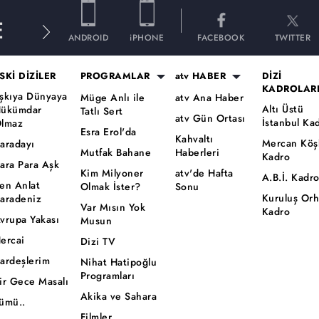
E
ANDROID
iPHONE
FACEBOOK
TWITTER
SKİ DİZİLER
PROGRAMLAR
atv HABER
DİZİ
KADROLAR
şkıya Dünyaya
Müge Anlı ile
atv Ana Haber
Altı Üstü
ükümdar
Tatlı Sert
atv Gün Ortası
İstanbul Ka
lmaz
Esra Erol'da
Kahvaltı
Mercan Köş
aradayı
Mutfak Bahane
Haberleri
Kadro
ara Para Aşk
Kim Milyoner
atv'de Hafta
A.B.İ. Kadr
en Anlat
Olmak İster?
Sonu
Kuruluş Or
aradeniz
Var Mısın Yok
Kadro
vrupa Yakası
Musun
ercai
Dizi TV
ardeşlerim
Nihat Hatipoğlu
Programları
ir Gece Masalı
Akika ve Sahara
ümü..
Filmler