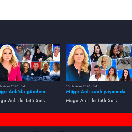
aziran 2026, Salı
16 Haziran 2026, Salı
ge Anlı’da gündem
Müge Anlı canlı yayınında
rsıldı! Kayıp dosyaları ve
dikkat çeken gelişmeler
ge Anlı ile Tatlı Sert
Müge Anlı ile Tatlı Sert
le ihanetleri herkesi şoke
yaşandı. Kayıp,
i!
dolandırıcılık iddiası ve
şüpheli ölüm...