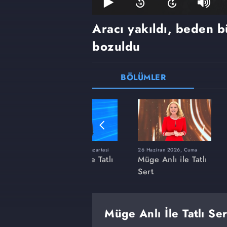
Aracı yakıldı, beden 
bozuldu
BÖLÜMLER
ı
8 Haziran 2026, Pazartesi
26 Haziran 2026, Cuma
 Tatlı
Müge Anlı ile Tatlı
Müge Anlı ile Tatlı
Sert
Sert
Müge Anlı İle Tatlı Se