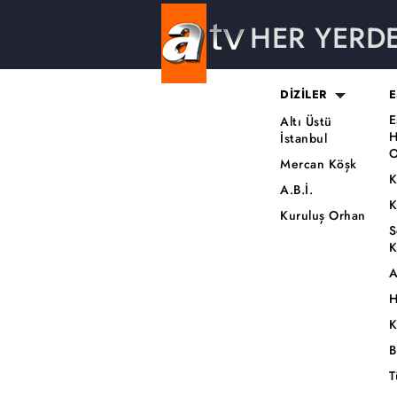
HER YERD
DİZİLER
E
E
Altı Üstü
H
İstanbul
O
Mercan Köşk
K
A.B.İ.
K
Kuruluş Orhan
S
K
A
H
K
B
T