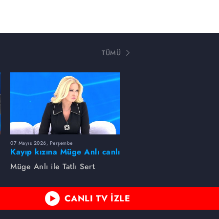
TÜMÜ
07 Mayıs 2026, Perşembe
Kayıp kızına Müge Anlı canlı
yayında kavuştu
Müge Anlı ile Tatlı Sert
CANLI TV İZLE