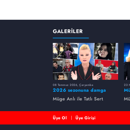
GALERİLER
08 Temmuz 2026, Çarşamba
23 H
2026 sezonuna damga
Mü
vuran 5 Müge Anlı
sa
Müge Anlı ile Tatlı Sert
Mü
dosyası...
ai
ett
Üye Ol
Üye Girişi