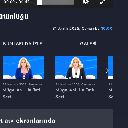
00:00
/
04:42
bütünlüğü
31 Aralık 2025, Çarşamba
10:00
BUNLARI DA İZLE
GALERİ
25 Haziran 2026, Perşembe
24 Haziran 2026, Çarşamba
23 Haziran 20
Müge Anlı ile Tatlı
Müge Anlı ile Tatlı
Müge Anlı
Sert
Sert
Sert
rt atv ekranlarında