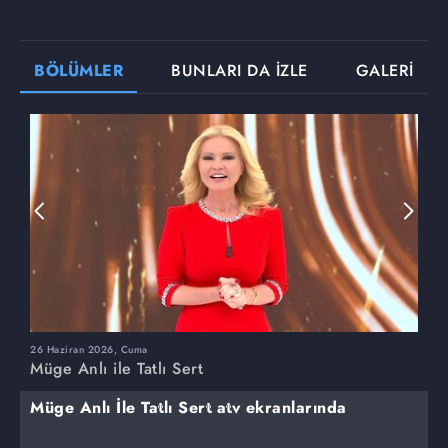
BÖLÜMLER
BUNLARI DA İZLE
GALERİ
26 Haziran 2026, Cuma
2
Müge Anlı ile Tatlı Sert
M
Müge Anlı İle Tatlı Sert atv ekranlarında