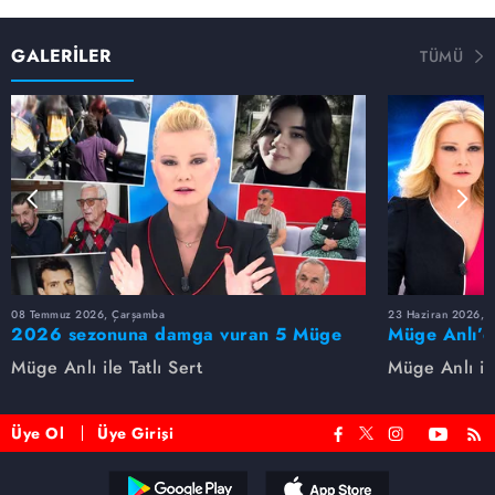
GALERİLER
TÜMÜ
08 Temmuz 2026, Çarşamba
23 Haziran 2026, S
2026 sezonuna damga vuran 5 Müge
Müge Anlı’d
Anlı dosyası...
dosyaları ve
Müge Anlı ile Tatlı Sert
Müge Anlı ile
etti!
Üye Ol
Üye Girişi