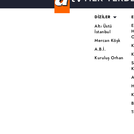
DİZİLER
E
E
Altı Üstü
H
İstanbul
O
Mercan Köşk
K
A.B.İ.
K
Kuruluş Orhan
S
K
A
H
K
B
T