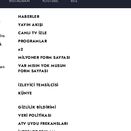
INSTAGRAM
YOUTUBE
RSS
HABERLER
I
YAYIN AKIŞI
CANLI TV İZLE
dro
PROGRAMLAR
k
a2
MİLYONER FORM SAYFASI
o
VAR MISIN YOK MUSUN
han
FORM SAYFASI
İZLEYİCİ TEMSİLCİSİ
KÜNYE
GİZLİLİK BİLDİRİMİ
VERİ POLİTİKASI
ATV UYDU FREKANSLARI