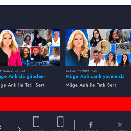
aziran 2026, Salı
16 Haziran 2026, Salı
ge Anlı’da gündem
Müge Anlı canlı yayınında
rsıldı! Kayıp dosyaları ve
dikkat çeken gelişmeler
ge Anlı ile Tatlı Sert
Müge Anlı ile Tatlı Sert
le ihanetleri herkesi şoke
yaşandı. Kayıp,
i!
dolandırıcılık iddiası ve
şüpheli ölüm...
E