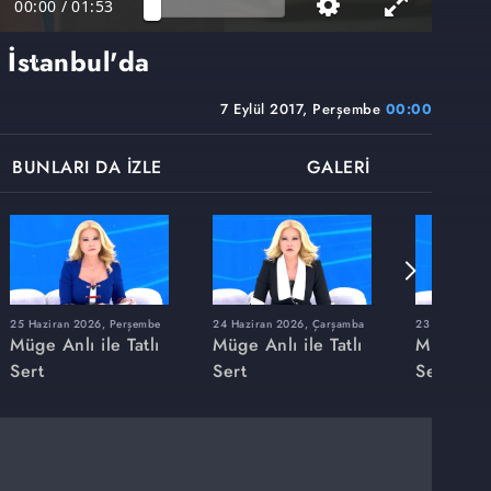
00:00
/
01:53
 İstanbul'da
7 Eylül 2017, Perşembe
00:00
BUNLARI DA İZLE
GALERİ
25 Haziran 2026, Perşembe
24 Haziran 2026, Çarşamba
23 Haziran 20
Müge Anlı ile Tatlı
Müge Anlı ile Tatlı
Müge Anlı
Sert
Sert
Sert