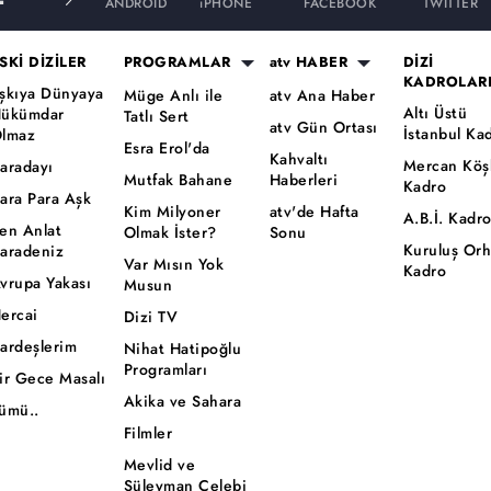
ANDROID
iPHONE
FACEBOOK
TWITTER
SKİ DİZİLER
PROGRAMLAR
atv HABER
DİZİ
KADROLAR
şkıya Dünyaya
Müge Anlı ile
atv Ana Haber
Altı Üstü
ükümdar
Tatlı Sert
atv Gün Ortası
İstanbul Ka
lmaz
Esra Erol'da
Kahvaltı
Mercan Köş
aradayı
Mutfak Bahane
Haberleri
Kadro
ara Para Aşk
Kim Milyoner
atv'de Hafta
A.B.İ. Kadr
en Anlat
Olmak İster?
Sonu
Kuruluş Or
aradeniz
Var Mısın Yok
Kadro
vrupa Yakası
Musun
ercai
Dizi TV
ardeşlerim
Nihat Hatipoğlu
Programları
ir Gece Masalı
Akika ve Sahara
ümü..
Filmler
Mevlid ve
Süleyman Çelebi