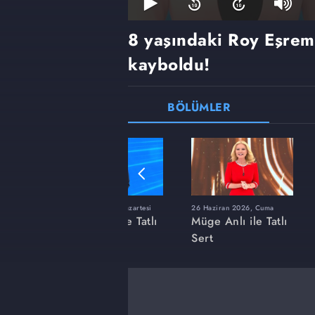
8 yaşındaki Roy Eşrem
kayboldu!
BÖLÜMLER
ı
8 Haziran 2026, Pazartesi
26 Haziran 2026, Cuma
 Tatlı
Müge Anlı ile Tatlı
Müge Anlı ile Tatlı
Sert
Sert