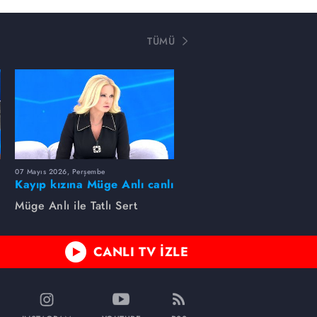
TÜMÜ
07 Mayıs 2026, Perşembe
Kayıp kızına Müge Anlı canlı
yayında kavuştu
Müge Anlı ile Tatlı Sert
CANLI TV İZLE