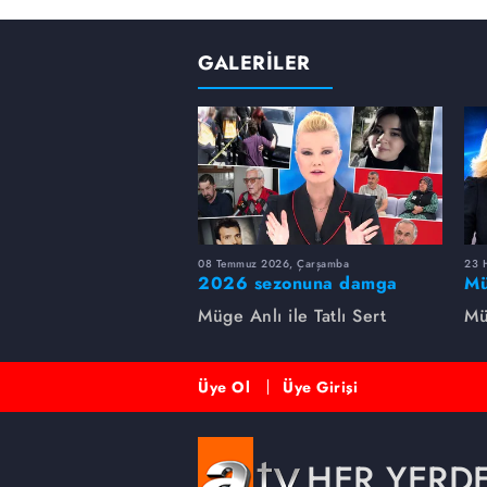
GALERİLER
08 Temmuz 2026, Çarşamba
23 H
2026 sezonuna damga
Mü
vuran 5 Müge Anlı
sa
Müge Anlı ile Tatlı Sert
Mü
dosyası...
ai
ett
Üye Ol
Üye Girişi
HER YERD