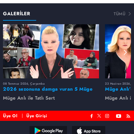
GALERİLER
TÜMÜ
08 Temmuz 2026, Çarşamba
23 Haziran 2026, S
2026 sezonuna damga vuran 5 Müge
Müge Anlı’d
Anlı dosyası...
dosyaları ve
Müge Anlı ile Tatlı Sert
Müge Anlı ile
etti!
Üye Ol
Üye Girişi
Reddet