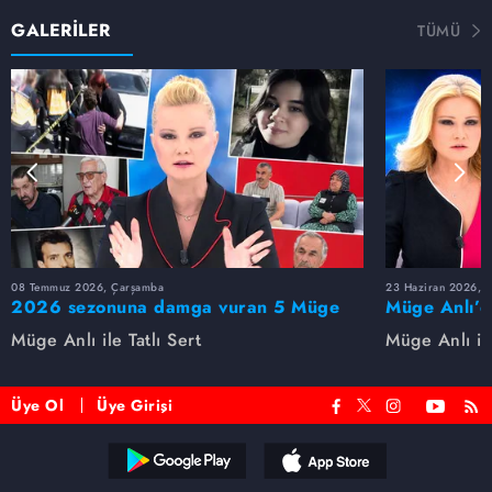
GALERİLER
TÜMÜ
08 Temmuz 2026, Çarşamba
23 Haziran 2026, S
2026 sezonuna damga vuran 5 Müge
Müge Anlı’d
Anlı dosyası...
dosyaları ve
Müge Anlı ile Tatlı Sert
Müge Anlı ile
etti!
Üye Ol
Üye Girişi
Reddet