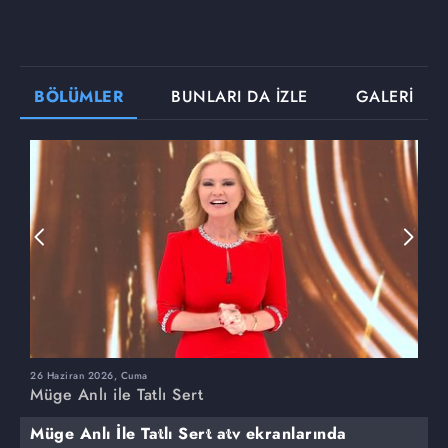
BÖLÜMLER
BUNLARI DA İZLE
GALERİ
26 Haziran 2026, Cuma
2
Müge Anlı ile Tatlı Sert
M
Müge Anlı İle Tatlı Sert atv ekranlarında