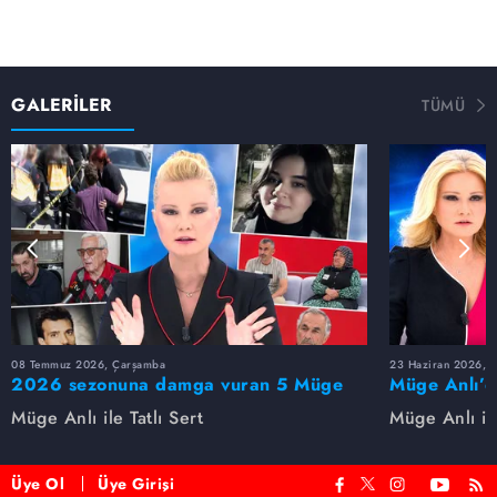
GALERİLER
TÜMÜ
08 Temmuz 2026, Çarşamba
23 Haziran 2026, S
2026 sezonuna damga vuran 5 Müge
Müge Anlı’d
Anlı dosyası...
dosyaları ve
Müge Anlı ile Tatlı Sert
Müge Anlı ile
etti!
Üye Ol
Üye Girişi