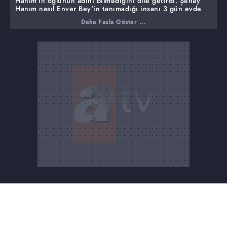
Hanım'ın oğlunun adını bilmediğini dile getirdi. Şenay
Hanım nasıl Enver Bey'in tanımadığı insanı 3 gün evde
misafir ettiğini, bu işin ortakçısı olduğunu, delillerin
Daha Fazla Göster ...
ortadan kaldırıldığını iddia etti ve emniyetin Enver
Bey'in ifadesini almasını istedi.