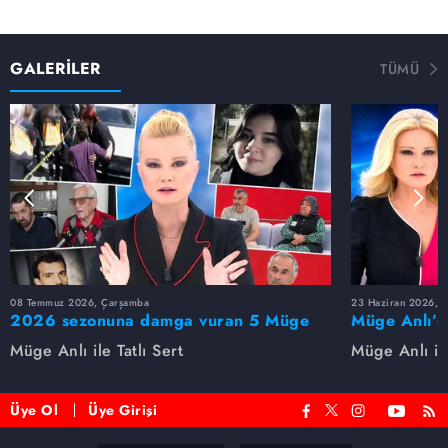
GALERİLER
TÜMÜ
08 Temmuz 2026, Çarşamba
23 Haziran 2026, S
2026 sezonuna damga vuran 5 Müge
Müge Anlı’d
Anlı dosyası...
dosyaları ve
Müge Anlı ile Tatlı Sert
Müge Anlı ile
etti!
Üye Ol
Üye Girişi