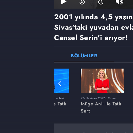
2001 yılında 4,5 yaşı
Sivas'taki yuvadan evla
Cansel Serin'i arıyor!
BÖLÜMLER
ı
8 Haziran 2026, Pazartesi
26 Haziran 2026, Cuma
 Tatlı
Müge Anlı ile Tatlı
Müge Anlı ile Tatlı
Sert
Sert