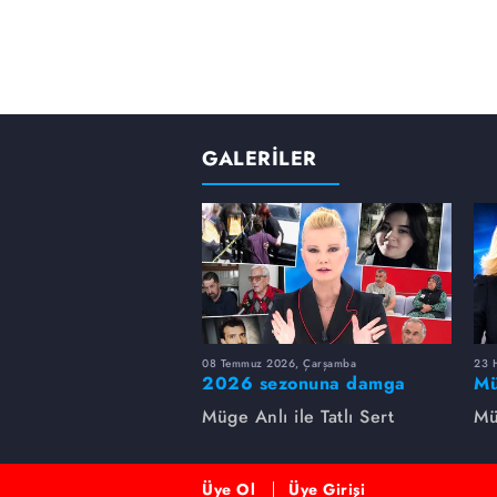
GALERİLER
08 Temmuz 2026, Çarşamba
23 H
2026 sezonuna damga
Mü
vuran 5 Müge Anlı
sa
Müge Anlı ile Tatlı Sert
Mü
dosyası...
ai
ett
Üye Ol
Üye Girişi