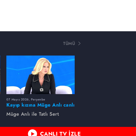
TÜMÜ
07 Mayıs 2026, Perşembe
Kayıp kızına Müge Anlı canlı
yayında kavuştu
Müge Anlı ile Tatlı Sert
CANLI TV İZLE