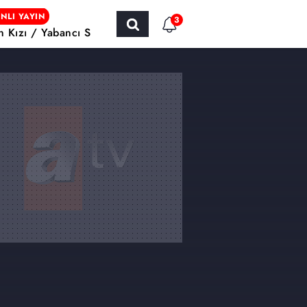
NLI YAYIN
3
ın Kızı / Yabancı Sinema