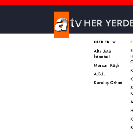
HER YERD
DİZİLER
E
E
Altı Üstü
H
İstanbul
O
Mercan Köşk
K
A.B.İ.
K
Kuruluş Orhan
S
K
A
H
K
B