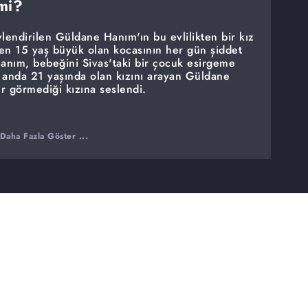
mi?
lendirilen Güldane Hanım'ın bu evlilikten bir kız
n 15 yaş büyük olan kocasının her gün şiddet
nım, bebeğini Sivas'taki bir çocuk esirgeme
 anda 21 yaşında olan kızını arayan Güldane
ır görmediği kızına seslendi.
Daha Fazla Göster ...