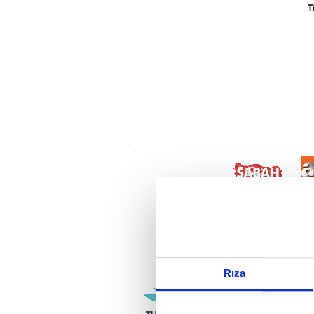
T
Reddet
Rıza