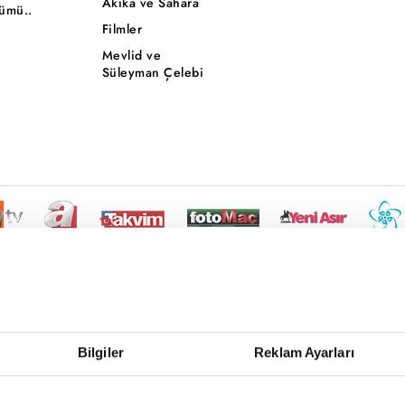
Akika ve Sahara
ümü..
Filmler
Mevlid ve
Süleyman Çelebi
Bilgiler
Reklam Ayarları