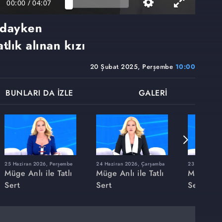
00:00
/
04:07
ndayken
tlık alınan kızı
20 Şubat 2025, Perşembe
10:00
BUNLARI DA İZLE
GALERİ
25 Haziran 2026, Perşembe
24 Haziran 2026, Çarşamba
23 Haziran 20
Müge Anlı ile Tatlı
Müge Anlı ile Tatlı
Müge Anlı
Sert
Sert
Sert