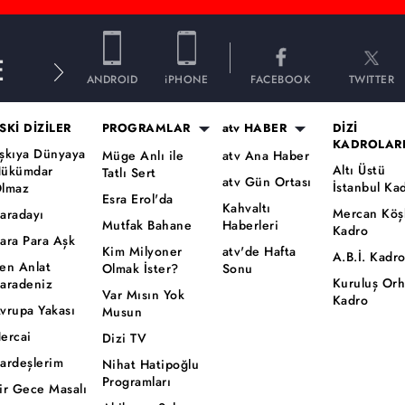
E
ANDROID
iPHONE
FACEBOOK
TWITTER
SKİ DİZİLER
PROGRAMLAR
atv HABER
DİZİ
KADROLAR
şkıya Dünyaya
Müge Anlı ile
atv Ana Haber
Altı Üstü
ükümdar
Tatlı Sert
atv Gün Ortası
İstanbul Ka
lmaz
Esra Erol'da
Kahvaltı
Mercan Köş
aradayı
Mutfak Bahane
Haberleri
Kadro
ara Para Aşk
Kim Milyoner
atv'de Hafta
A.B.İ. Kadr
en Anlat
Olmak İster?
Sonu
Kuruluş Or
aradeniz
Var Mısın Yok
Kadro
vrupa Yakası
Musun
ercai
Dizi TV
ardeşlerim
Nihat Hatipoğlu
Programları
ir Gece Masalı