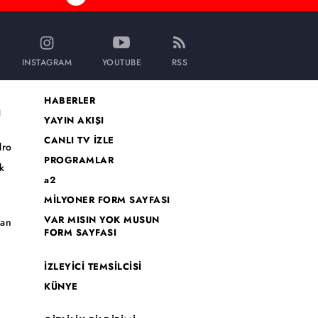
INSTAGRAM
YOUTUBE
RSS
HABERLER
I
YAYIN AKIŞI
CANLI TV İZLE
dro
PROGRAMLAR
k
a2
MİLYONER FORM SAYFASI
o
VAR MISIN YOK MUSUN
han
FORM SAYFASI
İZLEYİCİ TEMSİLCİSİ
KÜNYE