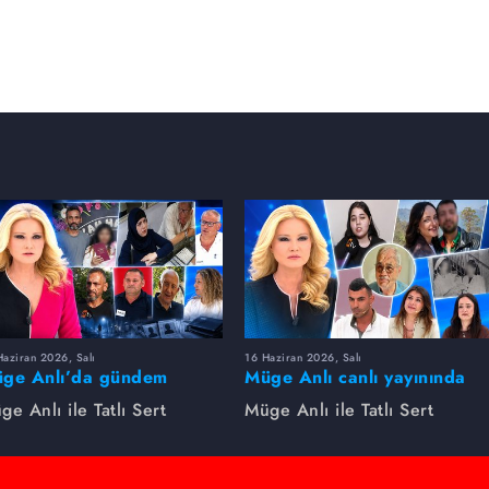
aziran 2026, Salı
16 Haziran 2026, Salı
ge Anlı’da gündem
Müge Anlı canlı yayınında
rsıldı! Kayıp dosyaları ve
dikkat çeken gelişmeler
ge Anlı ile Tatlı Sert
Müge Anlı ile Tatlı Sert
le ihanetleri herkesi şoke
yaşandı. Kayıp,
i!
dolandırıcılık iddiası ve
şüpheli ölüm...