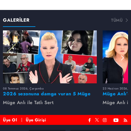
GALERİLER
TÜMÜ
08 Temmuz 2026, Çarşamba
23 Haziran 2026, S
2026 sezonuna damga vuran 5 Müge
Müge Anlı’d
Anlı dosyası...
dosyaları ve
Müge Anlı ile Tatlı Sert
Müge Anlı ile
etti!
Üye Ol
Üye Girişi