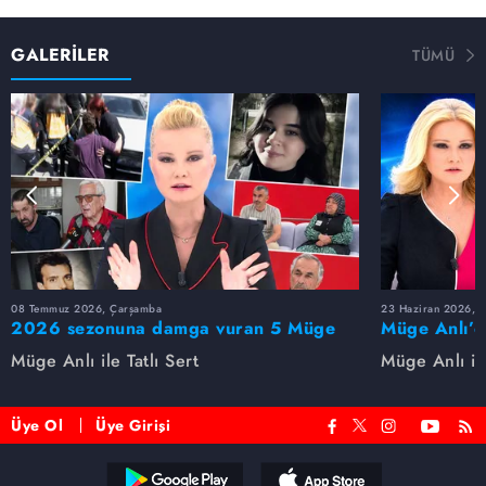
GALERİLER
TÜMÜ
08 Temmuz 2026, Çarşamba
23 Haziran 2026, S
2026 sezonuna damga vuran 5 Müge
Müge Anlı’d
Anlı dosyası...
dosyaları ve
Müge Anlı ile Tatlı Sert
Müge Anlı ile
etti!
Üye Ol
Üye Girişi