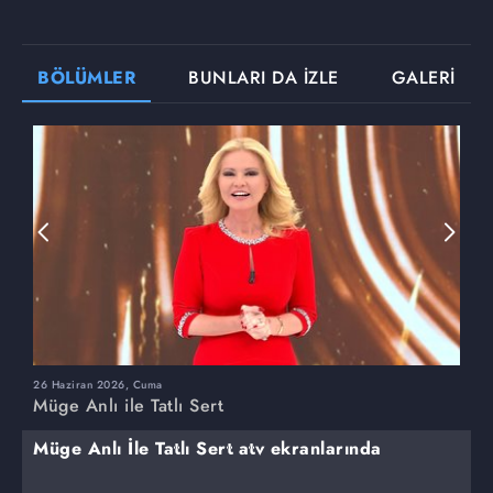
BÖLÜMLER
BUNLARI DA İZLE
GALERİ
26 Haziran 2026, Cuma
2
Müge Anlı ile Tatlı Sert
M
Müge Anlı İle Tatlı Sert atv ekranlarında