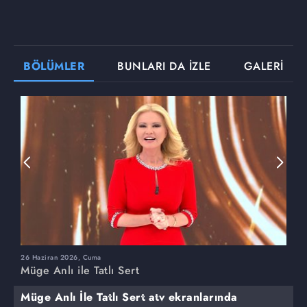
BÖLÜMLER
BUNLARI DA İZLE
GALERİ
26 Haziran 2026, Cuma
2
Müge Anlı ile Tatlı Sert
M
Müge Anlı İle Tatlı Sert atv ekranlarında