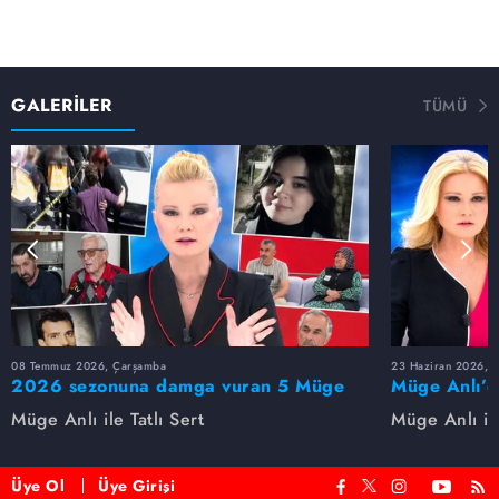
GALERİLER
TÜMÜ
08 Temmuz 2026, Çarşamba
23 Haziran 2026, S
2026 sezonuna damga vuran 5 Müge
Müge Anlı’d
Anlı dosyası...
dosyaları ve
Müge Anlı ile Tatlı Sert
Müge Anlı ile
etti!
Üye Ol
Üye Girişi