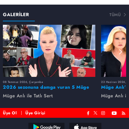
GALERİLER
TÜMÜ
08 Temmuz 2026, Çarşamba
23 Haziran 2026, S
2026 sezonuna damga vuran 5 Müge
Müge Anlı’d
Anlı dosyası...
dosyaları ve
Müge Anlı ile Tatlı Sert
Müge Anlı ile
etti!
Üye Ol
Üye Girişi