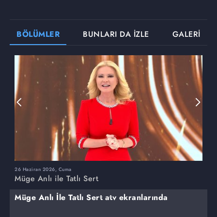
BÖLÜMLER
BUNLARI DA İZLE
GALERİ
26 Haziran 2026, Cuma
2
Müge Anlı ile Tatlı Sert
M
Müge Anlı İle Tatlı Sert atv ekranlarında