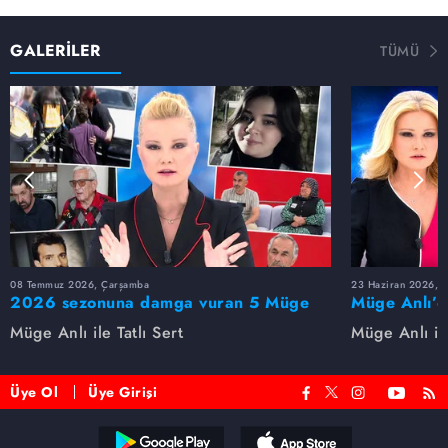
GALERİLER
TÜMÜ
08 Temmuz 2026, Çarşamba
23 Haziran 2026, S
2026 sezonuna damga vuran 5 Müge
Müge Anlı’d
Anlı dosyası...
dosyaları ve
Müge Anlı ile Tatlı Sert
Müge Anlı ile
etti!
Üye Ol
Üye Girişi