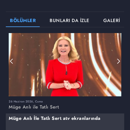
BÖLÜMLER
BUNLARI DA İZLE
GALERİ
26 Haziran 2026, Cuma
2
Müge Anlı ile Tatlı Sert
M
Müge Anlı İle Tatlı Sert atv ekranlarında