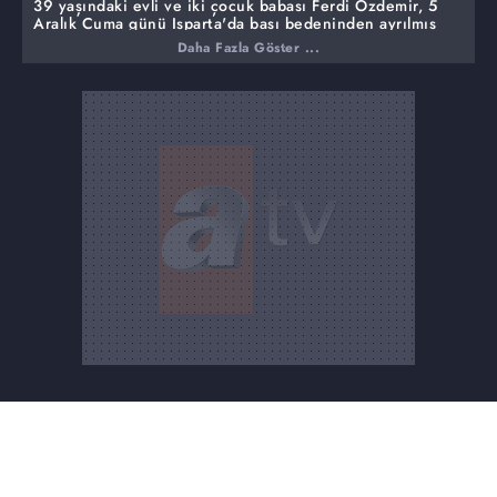
39 yaşındaki evli ve iki çocuk babası Ferdi Özdemir, 5
Aralık Cuma günü Isparta'da başı bedeninden ayrılmış
halde ölü bulundu. Yakınları, cinayetin aydınlatılması için
Daha Fazla Göster ...
Müge Anlı'ya geldi. Şüphelerin odağındaki isim Bayram
Us da canlı yayına bağlandı.