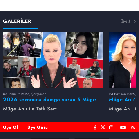
GALERİLER
TÜMÜ
08 Temmuz 2026, Çarşamba
23 Haziran 2026, S
2026 sezonuna damga vuran 5 Müge
Müge Anlı’d
Anlı dosyası...
dosyaları ve
Müge Anlı ile Tatlı Sert
Müge Anlı ile
etti!
Üye Ol
Üye Girişi