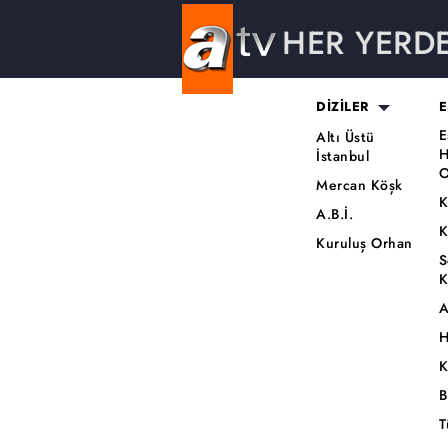
HER YERD
DİZİLER
E
E
Altı Üstü
H
İstanbul
O
Mercan Köşk
K
A.B.İ.
K
Kuruluş Orhan
S
K
A
H
K
B
T