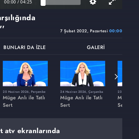
00:00
/
04:25
rşılığında
''
7 Şubat 2022, Pazartesi
00:00
BUNLARI DA İZLE
GALERİ
25 Haziran 2026, Perşembe
24 Haziran 2026, Çarşamba
23 Haziran 20
Müge Anlı ile Tatlı
Müge Anlı ile Tatlı
Müge Anlı
Sert
Sert
Sert
rt atv ekranlarında