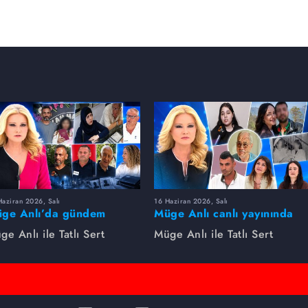
aziran 2026, Salı
16 Haziran 2026, Salı
ge Anlı’da gündem
Müge Anlı canlı yayınında
rsıldı! Kayıp dosyaları ve
dikkat çeken gelişmeler
ge Anlı ile Tatlı Sert
Müge Anlı ile Tatlı Sert
le ihanetleri herkesi şoke
yaşandı. Kayıp,
i!
dolandırıcılık iddiası ve
şüpheli ölüm...