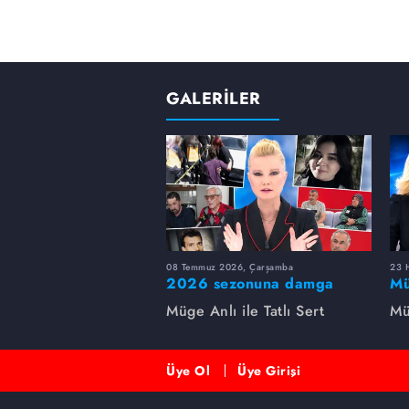
GALERİLER
08 Temmuz 2026, Çarşamba
23 H
2026 sezonuna damga
Mü
vuran 5 Müge Anlı
sa
Müge Anlı ile Tatlı Sert
Mü
dosyası...
ai
ett
Üye Ol
Üye Girişi