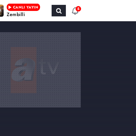
CANLI YAYIN
5
Zembilli