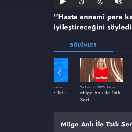
''Hasta annemi para ka
iyileştireceğini söyledi
BÖLÜMLER
ı
8 Haziran 2026, Pazartesi
26 Haziran 2026, Cuma
 Tatlı
Müge Anlı ile Tatlı
Müge Anlı ile Tatlı
Sert
Sert
Müge Anlı İle Tatlı Se