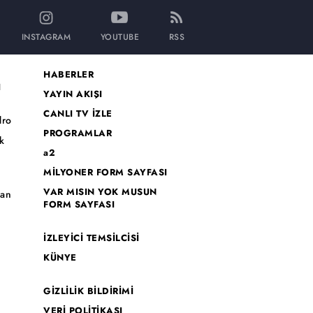
INSTAGRAM
YOUTUBE
RSS
HABERLER
I
YAYIN AKIŞI
CANLI TV İZLE
dro
PROGRAMLAR
k
a2
MİLYONER FORM SAYFASI
o
VAR MISIN YOK MUSUN
han
FORM SAYFASI
İZLEYİCİ TEMSİLCİSİ
KÜNYE
GİZLİLİK BİLDİRİMİ
VERİ POLİTİKASI