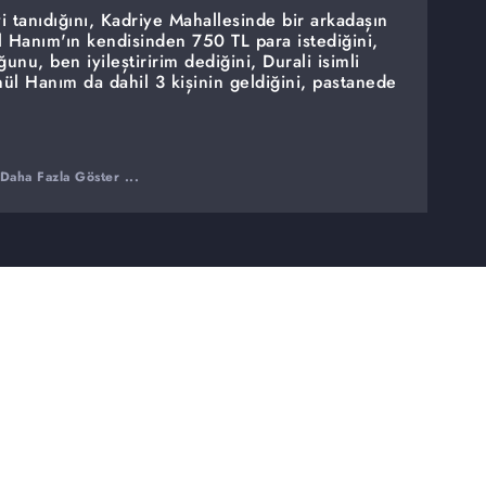
i tanıdığını, Kadriye Mahallesinde bir arkadaşın
l Hanım'ın kendisinden 750 TL para istediğini,
unu, ben iyileştiririm dediğini, Durali isimli
ül Hanım da dahil 3 kişinin geldiğini, pastanede
Daha Fazla Göster ...