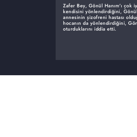
Zafer Bey, Gönül Hanım'ı çok iy
kendisini yönlendirdiğini, Gönü
annesinin şizofreni hastası olduğ
hocanın da yönlendirdiğini, Gön
oturduklarını iddia etti.