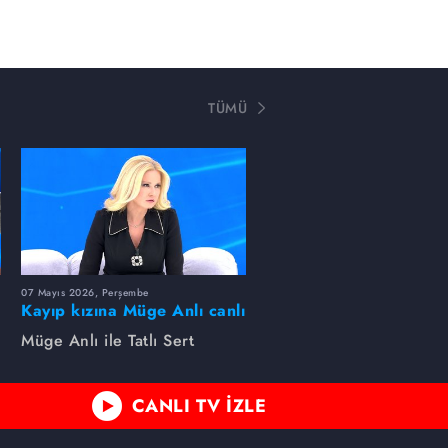
TÜMÜ
07 Mayıs 2026, Perşembe
Kayıp kızına Müge Anlı canlı
yayında kavuştu
Müge Anlı ile Tatlı Sert
CANLI TV İZLE