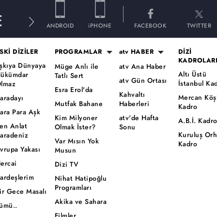
E
ANDROID
iPHONE
FACEBOOK
TWITTER
SKİ DİZİLER
PROGRAMLAR
atv HABER
DİZİ
KADROLAR
şkıya Dünyaya
Müge Anlı ile
atv Ana Haber
Altı Üstü
ükümdar
Tatlı Sert
atv Gün Ortası
İstanbul Ka
lmaz
Esra Erol'da
Kahvaltı
Mercan Köş
aradayı
Mutfak Bahane
Haberleri
Kadro
ara Para Aşk
Kim Milyoner
atv'de Hafta
A.B.İ. Kadr
en Anlat
Olmak İster?
Sonu
Kuruluş Or
aradeniz
Var Mısın Yok
Kadro
vrupa Yakası
Musun
ercai
Dizi TV
ardeşlerim
Nihat Hatipoğlu
Programları
ir Gece Masalı
Akika ve Sahara
ümü..
Filmler