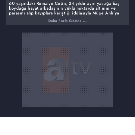
60 yaşındaki Remziye Çetin, 24 yıldır aynı yastığa baş
koyduğu hayat arkadaşının yüklü miktarda altınını ve
parasını alıp kayıplara karıştığı iddiasıyla Müge Anlı'ya
başvurdu. 18 yıl önce ilk olarak Remziye Çetin ardından
Daha Fazla Göster ...
da hayat arkadaşı geldi İstanbul'a ancak ne kavga bitti
kaçış! Remziye Çetin'in şiddetinden kaçan kocası
giderken altınları da yanında götürdü. Canlı yayına
bağlanan Esat Bey, "Dayaktan kaçtım arabada yatıyorum"
dedi.