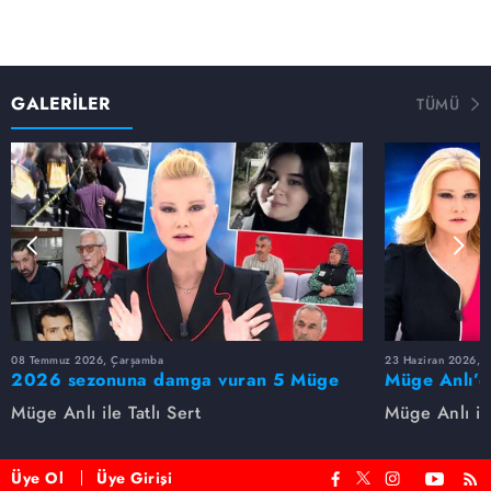
GALERİLER
TÜMÜ
08 Temmuz 2026, Çarşamba
23 Haziran 2026, S
2026 sezonuna damga vuran 5 Müge
Müge Anlı’d
Anlı dosyası...
dosyaları ve
Müge Anlı ile Tatlı Sert
Müge Anlı ile
etti!
Üye Ol
Üye Girişi