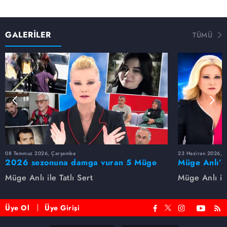
GALERİLER
TÜMÜ
08 Temmuz 2026, Çarşamba
23 Haziran 2026, S
2026 sezonuna damga vuran 5 Müge
Müge Anlı’d
Anlı dosyası...
dosyaları ve
Müge Anlı ile Tatlı Sert
Müge Anlı ile
etti!
Üye Ol
Üye Girişi