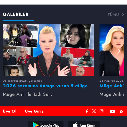
GALERİLER
TÜMÜ
08 Temmuz 2026, Çarşamba
23 Haziran 2026, S
2026 sezonuna damga vuran 5 Müge
Müge Anlı’d
Anlı dosyası...
dosyaları ve
Müge Anlı ile Tatlı Sert
Müge Anlı ile
etti!
Üye Ol
Üye Girişi