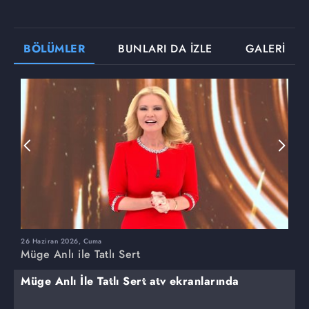
BÖLÜMLER
BUNLARI DA İZLE
GALERİ
26 Haziran 2026, Cuma
2
Müge Anlı ile Tatlı Sert
M
Müge Anlı İle Tatlı Sert atv ekranlarında