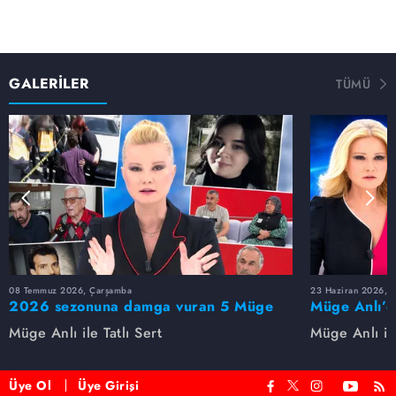
GALERİLER
TÜMÜ
08 Temmuz 2026, Çarşamba
23 Haziran 2026, S
2026 sezonuna damga vuran 5 Müge
Müge Anlı’d
Anlı dosyası...
dosyaları ve
Müge Anlı ile Tatlı Sert
Müge Anlı ile
etti!
Üye Ol
Üye Girişi