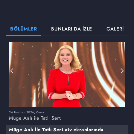
BÖLÜMLER
BUNLARI DA İZLE
GALERİ
26 Haziran 2026, Cuma
2
Müge Anlı ile Tatlı Sert
M
Müge Anlı İle Tatlı Sert atv ekranlarında