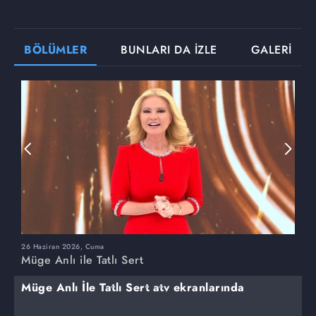
BÖLÜMLER
BUNLARI DA İZLE
GALERİ
26 Haziran 2026, Cuma
2
Müge Anlı ile Tatlı Sert
M
Müge Anlı İle Tatlı Sert atv ekranlarında