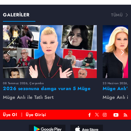
GALERİLER
TÜMÜ
08 Temmuz 2026, Çarşamba
23 Haziran 2026, S
2026 sezonuna damga vuran 5 Müge
Müge Anlı’d
Anlı dosyası...
dosyaları ve
Müge Anlı ile Tatlı Sert
Müge Anlı ile
etti!
Üye Ol
Üye Girişi