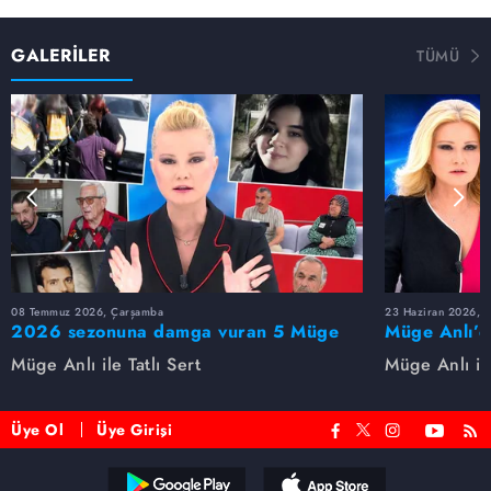
GALERİLER
TÜMÜ
08 Temmuz 2026, Çarşamba
23 Haziran 2026, S
2026 sezonuna damga vuran 5 Müge
Müge Anlı’d
Anlı dosyası...
dosyaları ve
Müge Anlı ile Tatlı Sert
Müge Anlı ile
etti!
Üye Ol
Üye Girişi