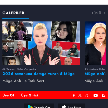
GALERİLER
TÜMÜ
08 Temmuz 2026, Çarşamba
23 Haziran 2026, S
2026 sezonuna damga vuran 5 Müge
Müge Anlı’d
Anlı dosyası...
dosyaları ve
Müge Anlı ile Tatlı Sert
Müge Anlı ile
etti!
Üye Ol
Üye Girişi