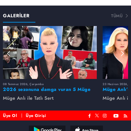
GALERİLER
TÜMÜ
08 Temmuz 2026, Çarşamba
23 Haziran 2026, S
2026 sezonuna damga vuran 5 Müge
Müge Anlı’d
Anlı dosyası...
dosyaları ve
Müge Anlı ile Tatlı Sert
Müge Anlı ile
etti!
Üye Ol
Üye Girişi