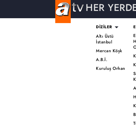
HER YERD
DİZİLER
E
E
Altı Üstü
H
İstanbul
O
Mercan Köşk
K
A.B.İ.
K
Kuruluş Orhan
S
K
A
H
K
B
T