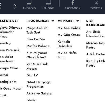
E
ANDROID
iPHONE
FACEBOOK
TWITTER
SKİ DİZİLER
PROGRAMLAR
atv HABER
DİZİ
KADROLAR
şkıya Dünyaya
Müge Anlı ile
atv Ana Haber
Altı Üstü
ükümdar
Tatlı Sert
atv Gün Ortası
İstanbul Ka
lmaz
Esra Erol'da
Kahvaltı
Mercan Köş
aradayı
Mutfak Bahane
Haberleri
Kadro
ara Para Aşk
Kim Milyoner
atv'de Hafta
A.B.İ. Kadr
en Anlat
Olmak İster?
Sonu
Kuruluş Or
aradeniz
Var Mısın Yok
Kadro
vrupa Yakası
Musun
ercai
Dizi TV
ardeşlerim
Nihat Hatipoğlu
Programları
ir Gece Masalı
Akika ve Sahara
ümü..
Filmler