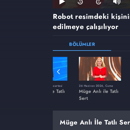
Robot resimdeki kişinin
edilmeye çalışılıyor
BÖLÜMLER
ı
8 Haziran 2026, Pazartesi
26 Haziran 2026, Cuma
 Tatlı
Müge Anlı ile Tatlı
Müge Anlı ile Tatlı
Sert
Sert
Müge Anlı İle Tatlı Se