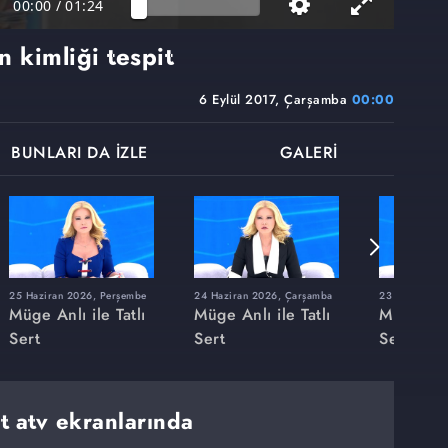
00:00
/
01:24
 kimliği tespit
6 Eylül 2017, Çarşamba
00:00
BUNLARI DA İZLE
GALERİ
25 Haziran 2026, Perşembe
24 Haziran 2026, Çarşamba
23 Haziran 20
Müge Anlı ile Tatlı
Müge Anlı ile Tatlı
Müge Anlı
Sert
Sert
Sert
rt atv ekranlarında