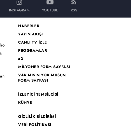
INSTAGRAM
YOUTUBE
RSS
HABERLER
I
YAYIN AKIŞI
CANLI TV İZLE
dro
PROGRAMLAR
k
a2
MİLYONER FORM SAYFASI
o
VAR MISIN YOK MUSUN
han
FORM SAYFASI
İZLEYİCİ TEMSİLCİSİ
KÜNYE
GİZLİLİK BİLDİRİMİ
VERİ POLİTİKASI