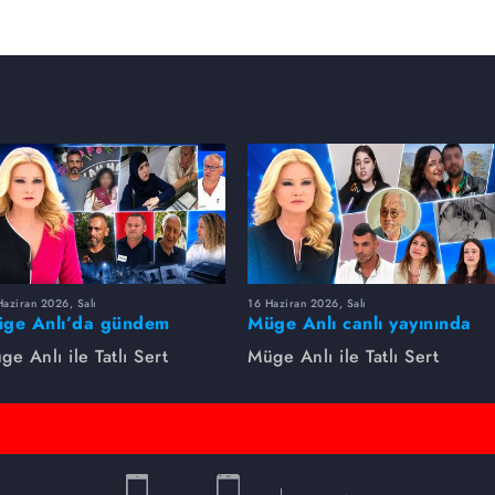
aziran 2026, Salı
16 Haziran 2026, Salı
ge Anlı’da gündem
Müge Anlı canlı yayınında
rsıldı! Kayıp dosyaları ve
dikkat çeken gelişmeler
ge Anlı ile Tatlı Sert
Müge Anlı ile Tatlı Sert
le ihanetleri herkesi şoke
yaşandı. Kayıp,
i!
dolandırıcılık iddiası ve
şüpheli ölüm...