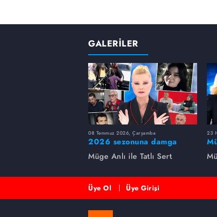
GALERİLER
08 Temmuz 2026, Çarşamba
23 H
2026 sezonuna damga
Mü
vuran 5 Müge Anlı
sa
Müge Anlı ile Tatlı Sert
Mü
dosyası...
ai
ett
Üye Ol
Üye Girişi