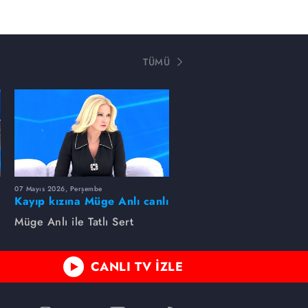
TÜMÜ
07 Mayıs 2026, Perşembe
Kayıp kızına Müge Anlı canlı
yayında kavuştu
Müge Anlı ile Tatlı Sert
CANLI TV İZLE