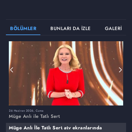
BÖLÜMLER
BUNLARI DA İZLE
GALERİ
26 Haziran 2026, Cuma
2
Müge Anlı ile Tatlı Sert
M
Müge Anlı İle Tatlı Sert atv ekranlarında