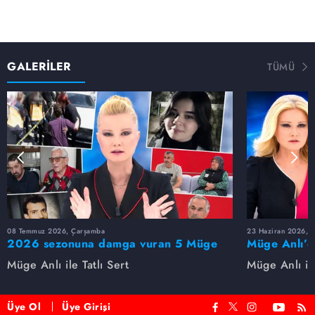
GALERİLER
TÜMÜ
08 Temmuz 2026, Çarşamba
23 Haziran 2026, S
2026 sezonuna damga vuran 5 Müge
Müge Anlı’d
Anlı dosyası...
dosyaları ve
Müge Anlı ile Tatlı Sert
Müge Anlı ile
etti!
Üye Ol
Üye Girişi