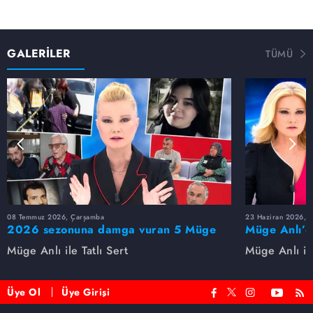
GALERİLER
TÜMÜ
08 Temmuz 2026, Çarşamba
23 Haziran 2026, S
2026 sezonuna damga vuran 5 Müge
Müge Anlı’d
Anlı dosyası...
dosyaları ve
Müge Anlı ile Tatlı Sert
Müge Anlı ile
etti!
Üye Ol
Üye Girişi