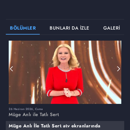
BÖLÜMLER
BUNLARI DA İZLE
GALERİ
26 Haziran 2026, Cuma
2
Müge Anlı ile Tatlı Sert
M
Müge Anlı İle Tatlı Sert atv ekranlarında