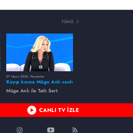
TÜMÜ
07 Mayıs 2026, Perşembe
Kayıp kızına Müge Anlı canlı
yayında kavuştu
Müge Anlı ile Tatlı Sert
CANLI TV İZLE