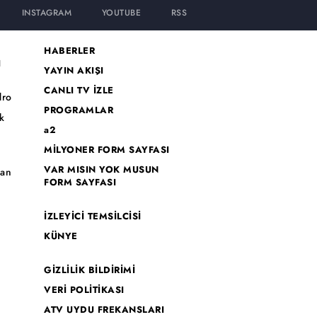
INSTAGRAM
YOUTUBE
RSS
HABERLER
I
YAYIN AKIŞI
CANLI TV İZLE
dro
PROGRAMLAR
k
a2
MİLYONER FORM SAYFASI
o
VAR MISIN YOK MUSUN
han
FORM SAYFASI
İZLEYİCİ TEMSİLCİSİ
KÜNYE
GİZLİLİK BİLDİRİMİ
VERİ POLİTİKASI
ATV UYDU FREKANSLARI