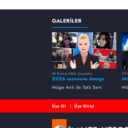
GALERİLER
08 Temmuz 2026, Çarşamba
23 H
2026 sezonuna damga
Mü
vuran 5 Müge Anlı
sa
Müge Anlı ile Tatlı Sert
Mü
dosyası...
ai
ett
Üye Ol
Üye Girişi