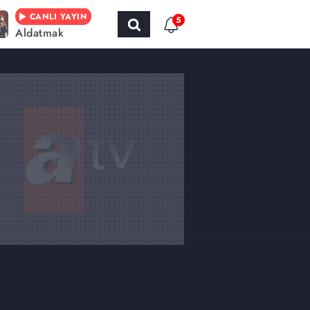
CANLI YAYIN
5
Aldatmak