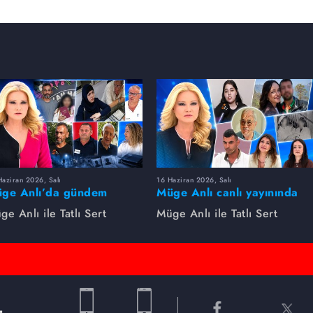
aziran 2026, Salı
16 Haziran 2026, Salı
ge Anlı’da gündem
Müge Anlı canlı yayınında
rsıldı! Kayıp dosyaları ve
dikkat çeken gelişmeler
ge Anlı ile Tatlı Sert
Müge Anlı ile Tatlı Sert
le ihanetleri herkesi şoke
yaşandı. Kayıp,
i!
dolandırıcılık iddiası ve
şüpheli ölüm...