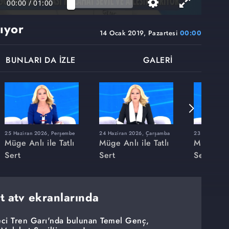
00:00
/
01:00
ıyor
14 Ocak 2019, Pazartesi
00:00
BUNLARI DA İZLE
GALERİ
25 Haziran 2026, Perşembe
24 Haziran 2026, Çarşamba
23 Haziran 20
Müge Anlı ile Tatlı
Müge Anlı ile Tatlı
Müge Anlı
Sert
Sert
Sert
rt atv ekranlarında
eci Tren Garı'nda bulunan Temel Genç,