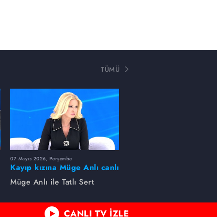
TÜMÜ
07 Mayıs 2026, Perşembe
Kayıp kızına Müge Anlı canlı
yayında kavuştu
Müge Anlı ile Tatlı Sert
CANLI TV İZLE