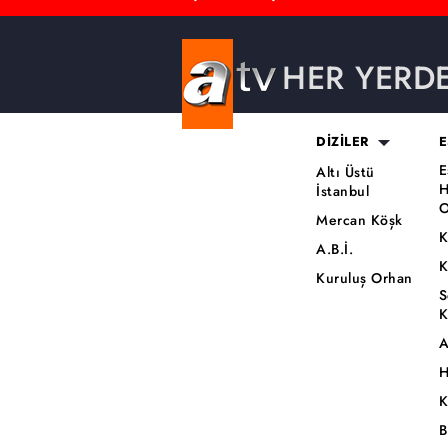
HER YERD
DİZİLER
E
E
Altı Üstü
H
İstanbul
O
Mercan Köşk
K
A.B.İ.
K
Kuruluş Orhan
S
K
A
H
K
B