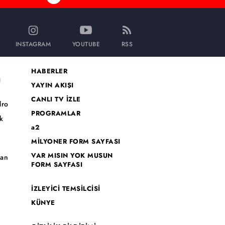
INSTAGRAM
YOUTUBE
RSS
HABERLER
I
YAYIN AKIŞI
CANLI TV İZLE
dro
PROGRAMLAR
k
a2
MİLYONER FORM SAYFASI
o
VAR MISIN YOK MUSUN
han
FORM SAYFASI
İZLEYİCİ TEMSİLCİSİ
KÜNYE