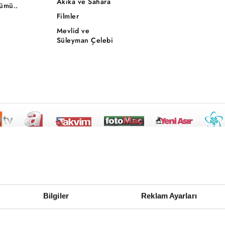
Akika ve Sahara
ümü..
Filmler
Mevlid ve
Süleyman Çelebi
Bilgiler
Reklam Ayarları