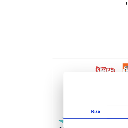
T
Reddet
Rıza