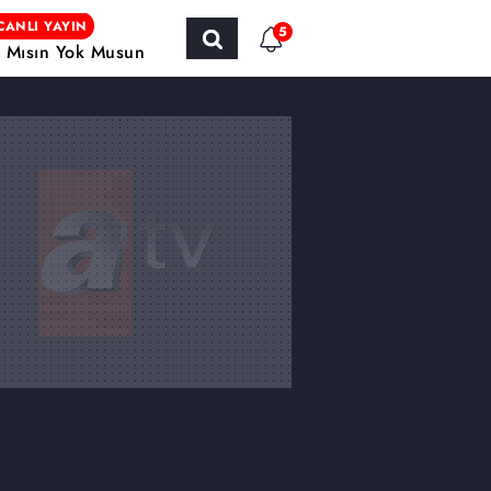
CANLI YAYIN
5
r Mısın Yok Musun