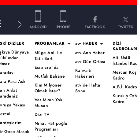
E
ANDROID
iPHONE
FACEBOOK
TWITTER
SKİ DİZİLER
PROGRAMLAR
atv HABER
DİZİ
KADROLAR
şkıya Dünyaya
Müge Anlı ile
atv Ana Haber
Altı Üstü
ükümdar
Tatlı Sert
atv Gün Ortası
İstanbul Ka
lmaz
Esra Erol'da
Kahvaltı
Mercan Köş
aradayı
Mutfak Bahane
Haberleri
Kadro
ara Para Aşk
Kim Milyoner
atv'de Hafta
A.B.İ. Kadr
en Anlat
Olmak İster?
Sonu
Kuruluş Or
aradeniz
Var Mısın Yok
Kadro
vrupa Yakası
Musun
ercai
Dizi TV
ardeşlerim
Nihat Hatipoğlu
Programları
ir Gece Masalı