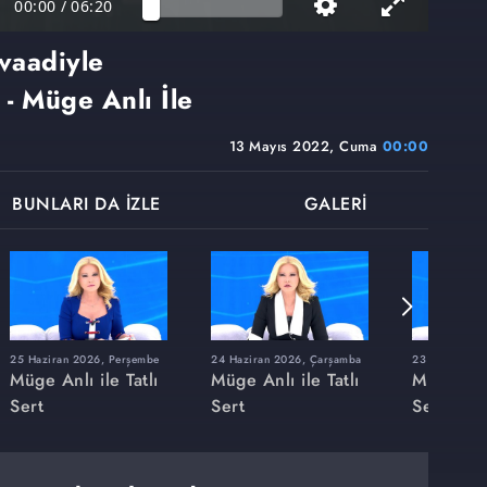
00:00
/
06:20
 vaadiyle
. - Müge Anlı İle
13 Mayıs 2022, Cuma
00:00
BUNLARI DA İZLE
GALERİ
25 Haziran 2026, Perşembe
24 Haziran 2026, Çarşamba
23 Haziran 20
Müge Anlı ile Tatlı
Müge Anlı ile Tatlı
Müge Anlı
Sert
Sert
Sert