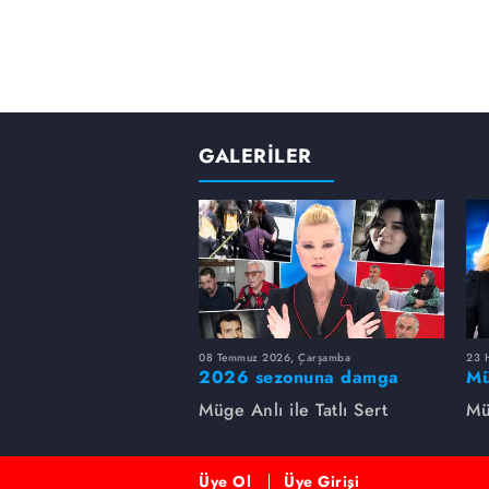
GALERİLER
08 Temmuz 2026, Çarşamba
23 H
2026 sezonuna damga
Mü
vuran 5 Müge Anlı
sa
Müge Anlı ile Tatlı Sert
Mü
dosyası...
ai
ett
Üye Ol
Üye Girişi