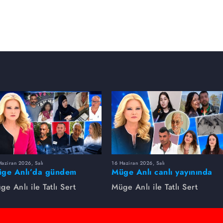
aziran 2026, Salı
16 Haziran 2026, Salı
ge Anlı’da gündem
Müge Anlı canlı yayınında
rsıldı! Kayıp dosyaları ve
dikkat çeken gelişmeler
ge Anlı ile Tatlı Sert
Müge Anlı ile Tatlı Sert
le ihanetleri herkesi şoke
yaşandı. Kayıp,
i!
dolandırıcılık iddiası ve
şüpheli ölüm...