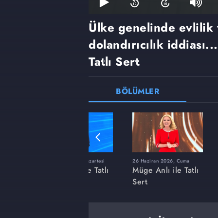
Ülke genelinde evlilik
dolandırıcılık iddiası..
Tatlı Sert
BÖLÜMLER
ı
8 Haziran 2026, Pazartesi
26 Haziran 2026, Cuma
 Tatlı
Müge Anlı ile Tatlı
Müge Anlı ile Tatlı
Sert
Sert