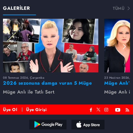
GALERİLER
TÜMÜ
08 Temmuz 2026, Çarşamba
23 Haziran 2026, S
2026 sezonuna damga vuran 5 Müge
Müge Anlı’d
Anlı dosyası...
dosyaları ve
Müge Anlı ile Tatlı Sert
Müge Anlı ile
etti!
Üye Ol
Üye Girişi
Reddet