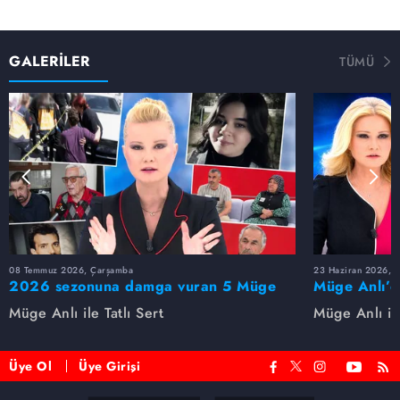
GALERİLER
TÜMÜ
08 Temmuz 2026, Çarşamba
23 Haziran 2026, S
2026 sezonuna damga vuran 5 Müge
Müge Anlı’d
Anlı dosyası...
dosyaları ve
Müge Anlı ile Tatlı Sert
Müge Anlı ile
etti!
Üye Ol
Üye Girişi