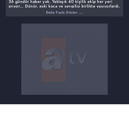
36 gündür haber yok. Yaklaşık 40 kişilik ekip her yeri
arıyor… Dünür, eski koca ve sevgilisi birlikte yaşıyorlardı.
Hamdi Kılıç'ı arama çalışmaları devam ediyor. 36 gündür
Daha Fazla Göster ...
haber alınamayan yaşlı adamdan hala bir iz yok. İz takip
ve kadavra köpeği ile aranan Hamdi Kılıç'a ne oldu?