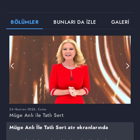
BÖLÜMLER
BUNLARI DA İZLE
GALERİ
26 Haziran 2026, Cuma
2
Müge Anlı ile Tatlı Sert
M
Müge Anlı İle Tatlı Sert atv ekranlarında