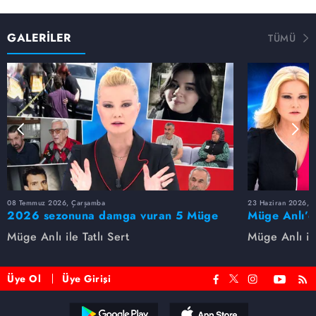
GALERİLER
TÜMÜ
08 Temmuz 2026, Çarşamba
23 Haziran 2026, S
2026 sezonuna damga vuran 5 Müge
Müge Anlı’d
Anlı dosyası...
dosyaları ve
Müge Anlı ile Tatlı Sert
Müge Anlı ile
etti!
Üye Ol
Üye Girişi