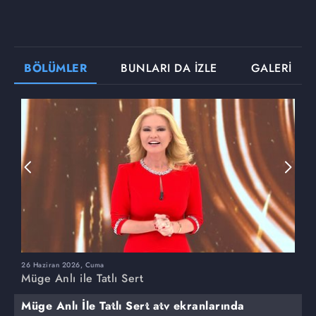
BÖLÜMLER
BUNLARI DA İZLE
GALERİ
26 Haziran 2026, Cuma
2
Müge Anlı ile Tatlı Sert
M
Müge Anlı İle Tatlı Sert atv ekranlarında