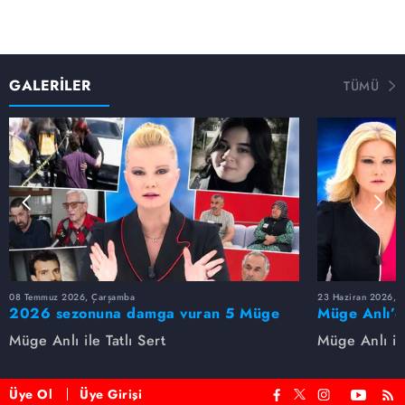
GALERİLER
TÜMÜ
08 Temmuz 2026, Çarşamba
23 Haziran 2026, S
2026 sezonuna damga vuran 5 Müge
Müge Anlı’d
Anlı dosyası...
dosyaları ve
Müge Anlı ile Tatlı Sert
Müge Anlı ile
etti!
Üye Ol
Üye Girişi