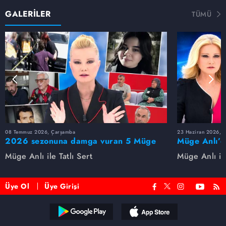
GALERİLER
TÜMÜ
08 Temmuz 2026, Çarşamba
23 Haziran 2026, S
2026 sezonuna damga vuran 5 Müge
Müge Anlı’d
Anlı dosyası...
dosyaları ve
Müge Anlı ile Tatlı Sert
Müge Anlı ile
etti!
Üye Ol
Üye Girişi
Reddet