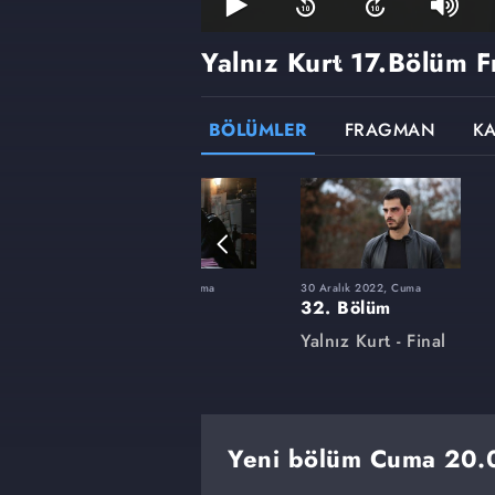
Yalnız Kurt
17.Bölüm F
BÖLÜMLER
FRAGMAN
K
uma
27 Mayıs 2022, Cuma
30 Aralık 2022, Cuma
18. Bölüm
32. Bölüm
Yalnız Kurt
Yalnız Kurt - Final
Yeni bölüm Cuma 20.00