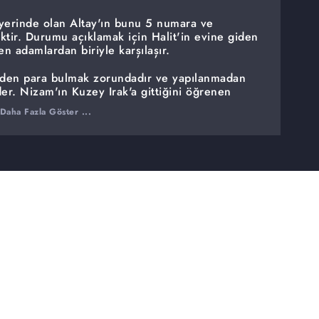
y yerinde olan Altay'ın bunu 5 numara ve
ktir. Durumu açıklamak için Halit'in evine giden
en adamlardan biriyle karşılaşır.
iden para bulmak zorundadır ve yapılanmadan
er. Nizam'ın Kuzey Irak'a gittiğini öğrenen
ayarak Nizam'ın peşinde olacaktır.
Daha Fazla Göster ...
vi verilen Doğan ise oldukça gergindir. Bu
ndisine sebepler aramaktadır. Sare ise bir infaz
oğan'ın kimin peşinde olduğunu öğrenmek için
t gerçekleştirir ama asıl sürprizle kendisi
bir şey ister ki karşılığında onun varisi olmasını
arşısında Altay'ın kumandana her zamankinden
'dan kurtulmaya çalışan Dara, bir oyun
ken Nizam onun peşindedir ama avcılar av
iking vardır. Kuzey Irak hareketli bir