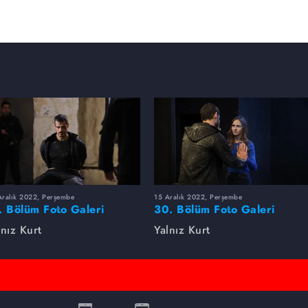
erleri arasında bocalarken bir başka infaz emri
miştir. Tetikçi emri yerine getirmek için derhal
lduğunu 5 numaraya açıklayabilecek midir? Altay,
emli kişi kimdir? Dara'nın peşinde olan Nizam'ı,
 Kuzey Irak'ta neler beklemektedir? Doğan,
ebebi bulabilecek mi? Sare, Doğan'ın aldığı infaz
ğrenebilecek mi? Halit neyin karşılığında
ek? 4 numaranın tetikçisi kimin infaz emrini
ildi?
Aralık 2022, Perşembe
15 Aralık 2022, Perşembe
. Bölüm Foto Galeri
30. Bölüm Foto Galeri
lnız Kurt
Yalnız Kurt