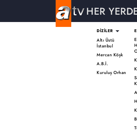
HER YERD
DİZİLER
E
E
Altı Üstü
H
İstanbul
O
Mercan Köşk
K
A.B.İ.
K
Kuruluş Orhan
S
K
A
H
K
B
T