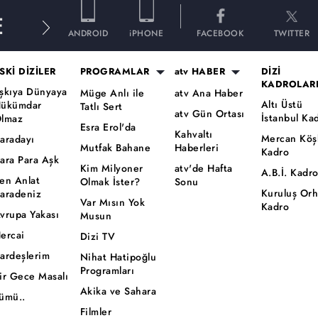
E
ANDROID
iPHONE
FACEBOOK
TWITTER
SKİ DİZİLER
PROGRAMLAR
atv HABER
DİZİ
KADROLAR
şkıya Dünyaya
Müge Anlı ile
atv Ana Haber
Altı Üstü
ükümdar
Tatlı Sert
atv Gün Ortası
İstanbul Ka
lmaz
Esra Erol'da
Kahvaltı
Mercan Köş
aradayı
Mutfak Bahane
Haberleri
Kadro
ara Para Aşk
Kim Milyoner
atv'de Hafta
A.B.İ. Kadr
en Anlat
Olmak İster?
Sonu
Kuruluş Or
aradeniz
Var Mısın Yok
Kadro
vrupa Yakası
Musun
ercai
Dizi TV
ardeşlerim
Nihat Hatipoğlu
Programları
ir Gece Masalı
Akika ve Sahara
ümü..
Filmler