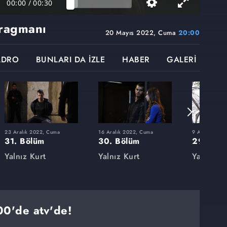
00:00
/
00:30
ragmanı
20 Mayıs 2022, Cuma
20:00
ADRO
BUNLARI DA İZLE
HABER
GALERİ
23 Aralık 2022, Cuma
16 Aralık 2022, Cuma
9 Aralık 202
31. Bölüm
30. Bölüm
29. Böl
Yalnız Kurt
Yalnız Kurt
Yalnız Ku
'de atv'de!⁣⁣