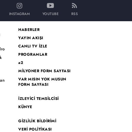
INSTAGRAM
YOUTUBE
RSS
HABERLER
I
YAYIN AKIŞI
CANLI TV İZLE
dro
PROGRAMLAR
k
a2
MİLYONER FORM SAYFASI
o
VAR MISIN YOK MUSUN
han
FORM SAYFASI
İZLEYİCİ TEMSİLCİSİ
KÜNYE
GİZLİLİK BİLDİRİMİ
VERİ POLİTİKASI