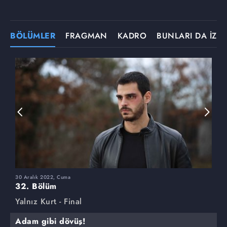
BÖLÜMLER
FRAGMAN
KADRO
BUNLARI DA İZLE
30 Aralık 2022, Cuma
2
32. Bölüm
3
Yalnız Kurt - Final
Y
Adam gibi dövüş!