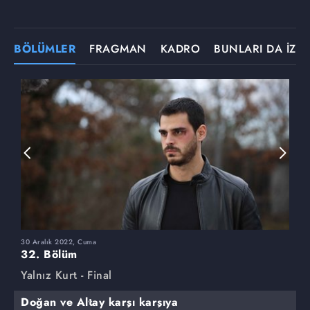
BÖLÜMLER
FRAGMAN
KADRO
BUNLARI DA İZLE
30 Aralık 2022, Cuma
2
32. Bölüm
3
Yalnız Kurt - Final
Y
Doğan ve Altay karşı karşıya