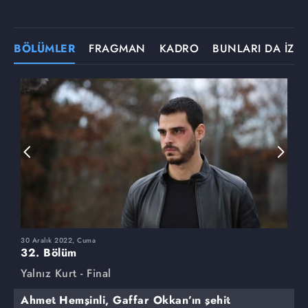
BÖLÜMLER
FRAGMAN
KADRO
BUNLARI DA İZLE
30 Aralık 2022, Cuma
2
32. Bölüm
3
Yalnız Kurt - Final
Y
Ahmet Hemşinli, Gaffar Okkan’ın şehit