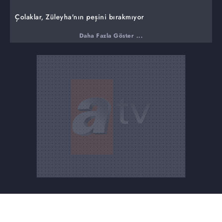
Çolaklar, Züleyha'nın peşini bırakmıyor
Züleyha, Çolakların kurduğu kumpasın kurbanı olur.
Daha Fazla Göster ...
Çolak'ın adamları zorbalıkla Züleyha'yı kaçırır. Korku dolu
anlar yaşayan Züleyha'nın imdadına Hakan yetişirken, hiç
beklenmedik bir olay meydana gelir. Çolaklar arasında
çıkan tartışmada Özhan silahını kullanır.
Fikret duygularına yeniliyor
Fikret duygularını daha fazla içinde tutamaz ve
Züleyha'nın karşısına çıkıp ona aşık olduğunu itiraf eder.
Fikret'in itirafı karşısında Züleyha ne yapacağını bilemez.
Diğer yandan zor günlerinde Züleyha'yı yalnız
bırakmayan Hakan, aradaki buzları eritme fırsatı yakalar.
Hakan, Vahap engelini ortadan kaldırabilecek mi?
Abdülkadir'i kaçıran Fikret, olanları Hakan ve Züleyha'ya
anlatır. Abdülkadir'in foyasını ortaya çıkaran Fikret, bu
kez Mehmet Kara'nın peşine düşerken, Hakan, ortak
çıkarları için Abdülkadir'le anlaşma masasına oturur.
Abdülkadir ve Hakan'ın önündeki en büyük engel olan
Vahap, herkes için büyük bir tehlike oluşturur.