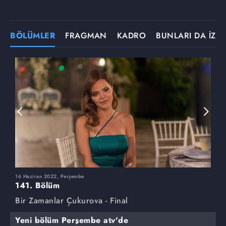
BÖLÜMLER
FRAGMAN
KADRO
BUNLARI DA İZLE
16 Haziran 2022, Perşembe
9
141. Bölüm
1
Bir Zamanlar Çukurova - Final
B
Yeni bölüm Perşembe atv'de