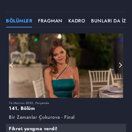
BÖLÜMLER
FRAGMAN
KADRO
BUNLARI DA İZLE
16 Haziran 2022, Perşembe
9
141. Bölüm
1
Bir Zamanlar Çukurova - Final
B
Fikret yangına verdi!