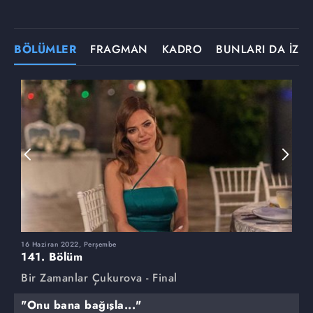
BÖLÜMLER
FRAGMAN
KADRO
BUNLARI DA İZLE
16 Haziran 2022, Perşembe
9
141. Bölüm
1
Bir Zamanlar Çukurova - Final
B
"Onu bana bağışla..."