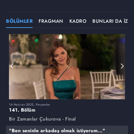
BÖLÜMLER
FRAGMAN
KADRO
BUNLARI DA İZLE
16 Haziran 2022, Perşembe
9
141. Bölüm
1
Bir Zamanlar Çukurova - Final
B
"Ben seninle arkadaş olmak istiyorum..."