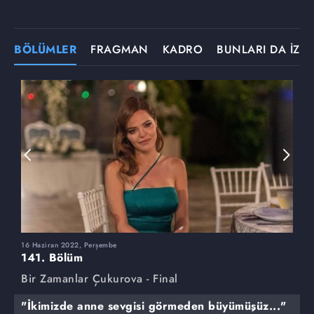
BÖLÜMLER
FRAGMAN
KADRO
BUNLARI DA İZLE
16 Haziran 2022, Perşembe
9
141. Bölüm
1
Bir Zamanlar Çukurova - Final
B
"İkimizde anne sevgisi görmeden büyümüşüz..."