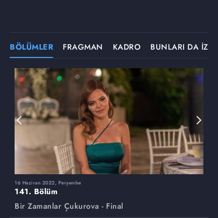
BÖLÜMLER
FRAGMAN
KADRO
BUNLARI DA İZLE
16 Haziran 2022, Perşembe
9
141. Bölüm
1
Bir Zamanlar Çukurova - Final
B