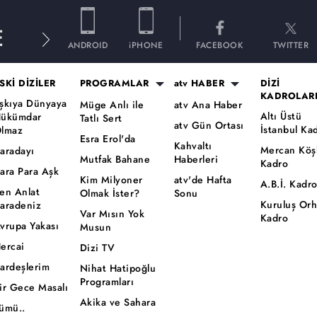
E
ANDROID
iPHONE
FACEBOOK
TWITTER
SKİ DİZİLER
PROGRAMLAR
atv HABER
DİZİ
KADROLAR
şkıya Dünyaya
Müge Anlı ile
atv Ana Haber
Altı Üstü
ükümdar
Tatlı Sert
atv Gün Ortası
İstanbul Ka
lmaz
Esra Erol'da
Kahvaltı
Mercan Köş
aradayı
Mutfak Bahane
Haberleri
Kadro
ara Para Aşk
Kim Milyoner
atv'de Hafta
A.B.İ. Kadr
en Anlat
Olmak İster?
Sonu
Kuruluş Or
aradeniz
Var Mısın Yok
Kadro
vrupa Yakası
Musun
ercai
Dizi TV
ardeşlerim
Nihat Hatipoğlu
Programları
ir Gece Masalı
Akika ve Sahara
ümü..