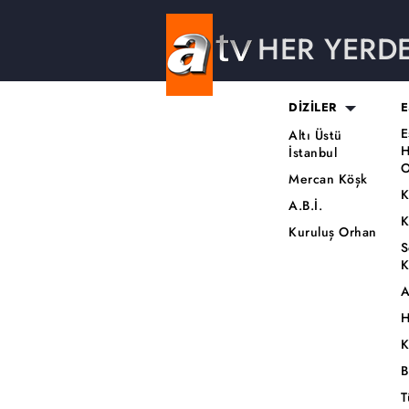
HER YERD
DİZİLER
E
E
Altı Üstü
H
İstanbul
O
Mercan Köşk
K
A.B.İ.
K
Kuruluş Orhan
S
K
A
H
K
B
T