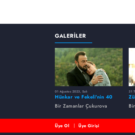
GALERİLER
01 Ağustos 2023, Salı
31 
Hünkar ve Fekeli'nin 40
Zü
yıllık sevdası
Un
Bir Zamanlar Çukurova
Bi
Üye Ol
Üye Girişi