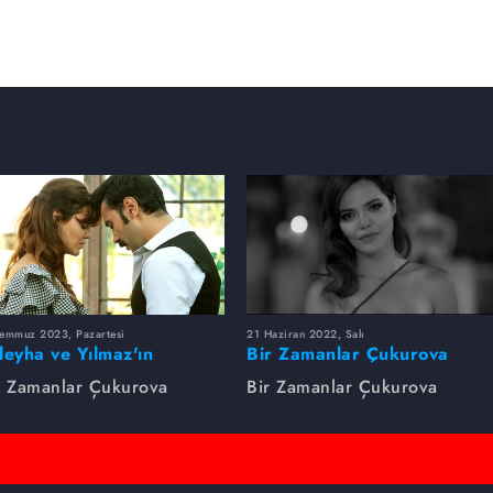
Temmuz 2023, Pazartesi
21 Haziran 2022, Salı
leyha ve Yılmaz'ın
Bir Zamanlar Çukurova
utulmaz Aşkı
Zaman Makinesi
r Zamanlar Çukurova
Bir Zamanlar Çukurova