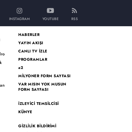
INSTAGRAM
YOUTUBE
RSS
HABERLER
I
YAYIN AKIŞI
CANLI TV İZLE
dro
PROGRAMLAR
k
a2
MİLYONER FORM SAYFASI
o
VAR MISIN YOK MUSUN
han
FORM SAYFASI
İZLEYİCİ TEMSİLCİSİ
KÜNYE
GİZLİLİK BİLDİRİMİ