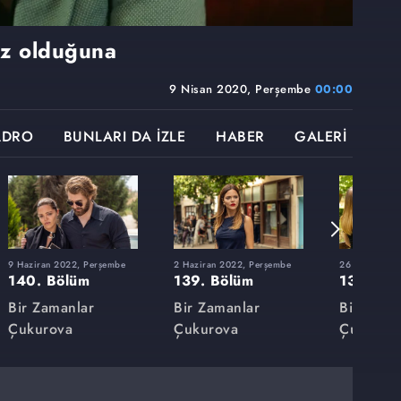
uz olduğuna
9 Nisan 2020, Perşembe
00:00
ADRO
BUNLARI DA İZLE
HABER
GALERİ
9 Haziran 2022, Perşembe
2 Haziran 2022, Perşembe
26 Mayıs 202
140. Bölüm
139. Bölüm
138. Bö
Bir Zamanlar
Bir Zamanlar
Bir Zama
Çukurova
Çukurova
Çukurov