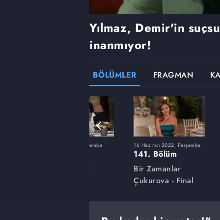
Yılmaz, Demir'in suçs
inanmıyor!
BÖLÜMLER
FRAGMAN
K
şembe
10 Mart 2022, Perşembe
16 Haziran 2022, Perşembe
127. Bölüm
141. Bölüm
Bir Zamanlar
Bir Zamanlar
Çukurova
Çukurova - Final