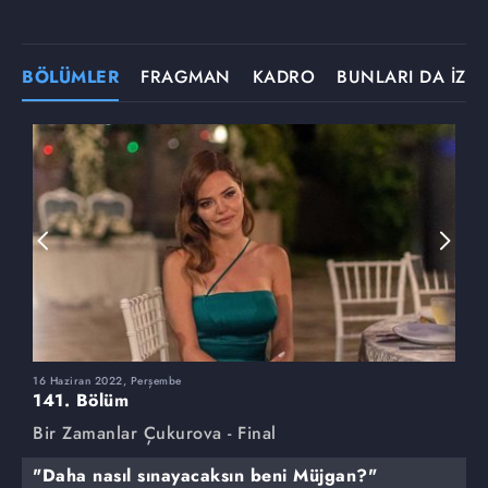
BÖLÜMLER
FRAGMAN
KADRO
BUNLARI DA İZLE
16 Haziran 2022, Perşembe
9
141. Bölüm
1
Bir Zamanlar Çukurova - Final
B
"Daha nasıl sınayacaksın beni Müjgan?"