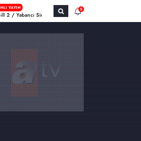
NLI YAYIN
5
Bill 2 / Yabancı Sinema