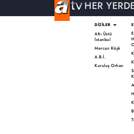
HER YERD
DİZİLER
E
E
Altı Üstü
H
İstanbul
O
Mercan Köşk
K
A.B.İ.
K
Kuruluş Orhan
S
K
A
H
K
B
T