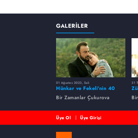
GALERİLER
01 Ağustos 2023, Salı
31 
Hünkar ve Fekeli'nin 40
Zü
yıllık sevdası
Un
Bir Zamanlar Çukurova
Bi
Üye Ol
Üye Girişi