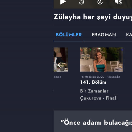
Züleyha her şeyi duyu
BÖLÜMLER
FRAGMAN
K
şembe
10 Mart 2022, Perşembe
16 Haziran 2022, Perşembe
127. Bölüm
141. Bölüm
Bir Zamanlar
Bir Zamanlar
Çukurova
Çukurova - Final
"Önce adamı bulacağı