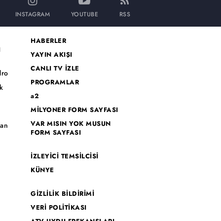
INSTAGRAM
YOUTUBE
RSS
HABERLER
I
YAYIN AKIŞI
CANLI TV İZLE
dro
PROGRAMLAR
k
a2
MİLYONER FORM SAYFASI
o
VAR MISIN YOK MUSUN
han
FORM SAYFASI
İZLEYİCİ TEMSİLCİSİ
KÜNYE
GİZLİLİK BİLDİRİMİ
VERİ POLİTİKASI