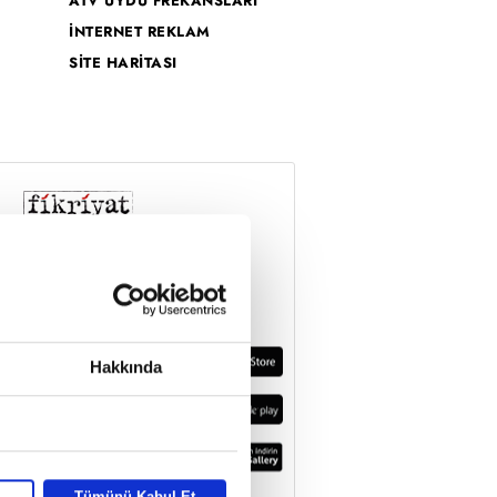
ATV UYDU FREKANSLARI
İNTERNET REKLAM
SİTE HARİTASI
Hakkında
Tümünü Kabul Et