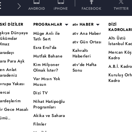
E
ANDROID
iPHONE
FACEBOOK
TWITTER
SKİ DİZİLER
PROGRAMLAR
atv HABER
DİZİ
KADROLAR
şkıya Dünyaya
Müge Anlı ile
atv Ana Haber
Altı Üstü
ükümdar
Tatlı Sert
atv Gün Ortası
İstanbul Ka
lmaz
Esra Erol'da
Kahvaltı
Mercan Köş
aradayı
Mutfak Bahane
Haberleri
Kadro
ara Para Aşk
Kim Milyoner
atv'de Hafta
A.B.İ. Kadr
en Anlat
Olmak İster?
Sonu
Kuruluş Or
aradeniz
Var Mısın Yok
Kadro
vrupa Yakası
Musun
ercai
Dizi TV
ardeşlerim
Nihat Hatipoğlu
Programları
ir Gece Masalı
Akika ve Sahara
ümü..
Filmler