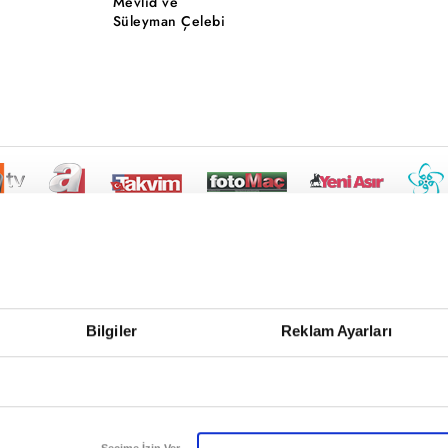
Mevlid ve
Süleyman Çelebi
Bilgiler
Reklam Ayarları
Seçime İzin Ver