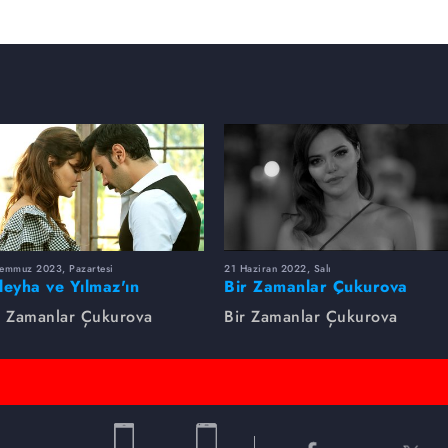
Temmuz 2023, Pazartesi
21 Haziran 2022, Salı
leyha ve Yılmaz'ın
Bir Zamanlar Çukurova
utulmaz Aşkı
Zaman Makinesi
r Zamanlar Çukurova
Bir Zamanlar Çukurova