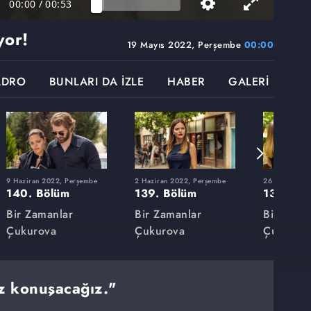
00:00
/
00:53
yor!
19 Mayıs 2022, Perşembe
00:00
ADRO
BUNLARI DA İZLE
HABER
GALERİ
9 Haziran 2022, Perşembe
2 Haziran 2022, Perşembe
26 Mayıs 202
140. Bölüm
139. Bölüm
138. Bö
Bir Zamanlar
Bir Zamanlar
Bir Zama
Çukurova
Çukurova
Çukurov
z konuşacağız."