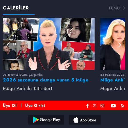
GALERİLER
TÜMÜ
08 Temmuz 2026, Çarşamba
23 Haziran 2026, S
2026 sezonuna damga vuran 5 Müge
Müge Anlı’d
Anlı dosyası...
dosyaları ve
Müge Anlı ile Tatlı Sert
Müge Anlı ile
etti!
Üye Ol
Üye Girişi
Reddet